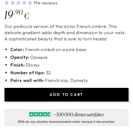
194 reviews
Regular
19
,90
€
price
Our pedicure version of the iconic French ombré. This
delicate gradient adds depth and dimension to your nails.
A sophisticated beauty that is sure to turn heads!
Color:
French ombré on a pink base
Opacity:
Opaque
Finish:
Glossy
Number of tips:
32
Pairs well with:
French kiss, Dynasty
ADD TO CART